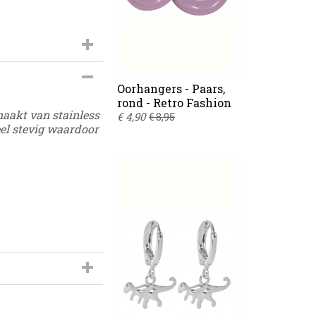
s-414
Oorhangers - Paars,
rond - Retro Fashion
maakt van stainless
€ 4,90
€ 8,95
eel stevig waardoor