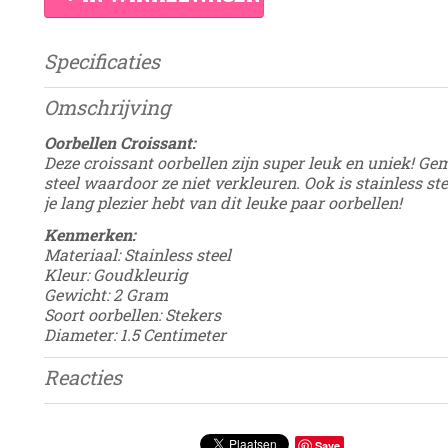
Specificaties
Productcode
Damesdingetje
Omschrijving
EAN code
8785350725323
Oorbellen Croissant:
Deze croissant oorbellen zijn super leuk en uniek! Ge
steel waardoor ze niet verkleuren. Ook is stainless st
je lang plezier hebt van dit leuke paar oorbellen!
Kenmerken:
Materiaal: Stainless steel
Kleur: Goudkleurig
Gewicht: 2 Gram
Soort oorbellen: Stekers
Diameter: 1.5 Centimeter
Reacties
Save