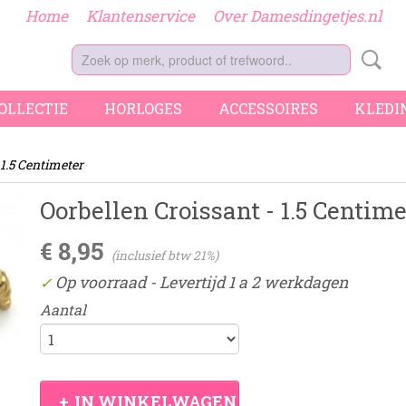
Home
Klantenservice
Over Damesdingetjes.nl
COLLECTIE
HORLOGES
ACCESSOIRES
KLEDI
 1.5 Centimeter
Oorbellen Croissant - 1.5 Centime
€ 8,95
(inclusief btw 21%)
Op voorraad
- Levertijd 1 a 2 werkdagen
✓
Aantal
IN WINKELWAGEN