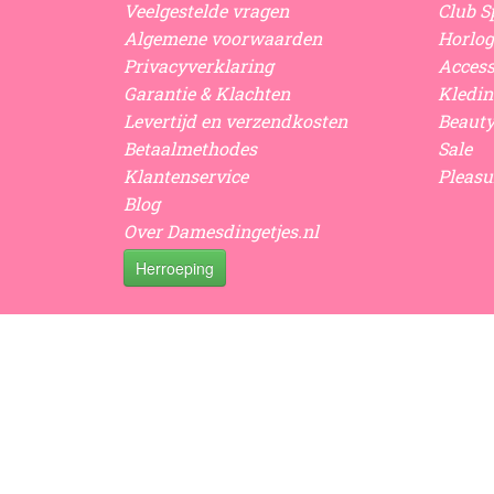
Veelgestelde vragen
Club Sp
Algemene voorwaarden
Horlog
Privacyverklaring
Access
Garantie & Klachten
Kledin
Levertijd en verzendkosten
Beaut
Betaalmethodes
Sale
Klantenservice
Pleasu
Blog
Over Damesdingetjes.nl
Herroeping