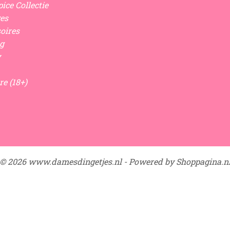
ice Collectie
es
oires
g
y
re (18+)
© 2026 www.damesdingetjes.nl - Powered by Shoppagina.n