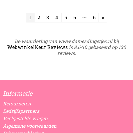
1
2
3
4
5
6
•••
6
»
De waardering van www.damesdingetjes.nl bij
WebwinkelKeur Reviews
is 8.6/10 gebaseerd op 130
reviews.
Informatie
Retourneren
Bedrijfspartners
Veelgestelde vragen
Algemene voorwaarden