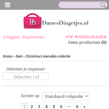
Inloggen
Registreren
UW WINKELWAGEN
Geen producten
(0)
Home
>
Sale
>
Christina's sieraden collectie
Selecteer je ringmaat:
Selecteer 1 of
meerdere opties
Sorteer op:
1
2
3
4
5
6
•••
6
»