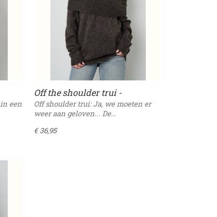
Off the shoulder trui -
Donkergrijs
 in een
Off shoulder trui: Ja, we moeten er
weer aan geloven... De…
€ 36,95