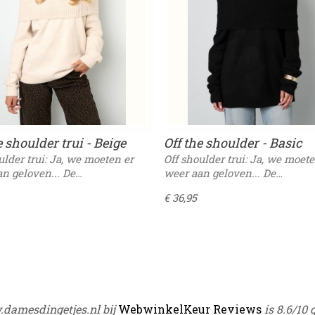
e shoulder trui - Beige
Off the shoulder - Basic
Sweater - Zwart
ulder trui: Ja, we moeten er
Off shoulder trui: Ja, we moete
n geloven... De…
weer aan geloven... De…
€ 36,95
damesdingetjes.nl bij
WebwinkelKeur Reviews
is 8.6/10 