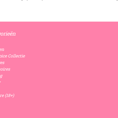
orieën
en
ice Collectie
es
oires
g
y
re (18+)