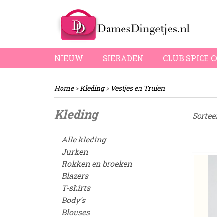
NIEUW
SIERADEN
CLUB SPICE 
Home
>
Kleding
>
Vestjes en Truien
Kleding
Sortee
Alle kleding
Jurken
Rokken en broeken
Blazers
T-shirts
Body's
Blouses