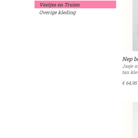
Vestjes en Truien
Overige kleding
Nep bo
Jasje m
tan kl
€ 64,95