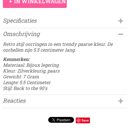
IN WINKELWAGEN
Specificaties
Productcode
Omschrijving
Damesdingetjes-179
EAN code
Retro stijl oorringen in een trendy paarse kleur. De
8785275688666
oorbellen zijn 5.5 centimeter lang.
Kenmerken:
Materiaal: Bijoux legering
Kleur: Zilverkleurig, paars
Gewicht: 7 Gram
Lengte: 5.5 Centimeter
Stijl: Back to the 90's
Reacties
Save