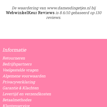
De waardering van www.damesdingetjes.nl bij
WebwinkelKeur Reviews
is 8.6/10 gebaseerd op 130
reviews.
Informatie
Retourneren
Bedrijfspartners
Veelgestelde vragen
Algemene voorwaarden
Privacyverklaring
Garantie & Klachten
Levertijd en verzendkosten
Betaalmethodes
Klantenservice