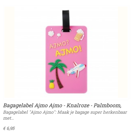
Bagagelabel Ajmo Ajmo - Knalroze - Palmboom,
vliegtuig, ananas bier
Bagagelabel "Ajmo Ajmo": Maak je bagage super herkenbaar
met…
€ 6,95