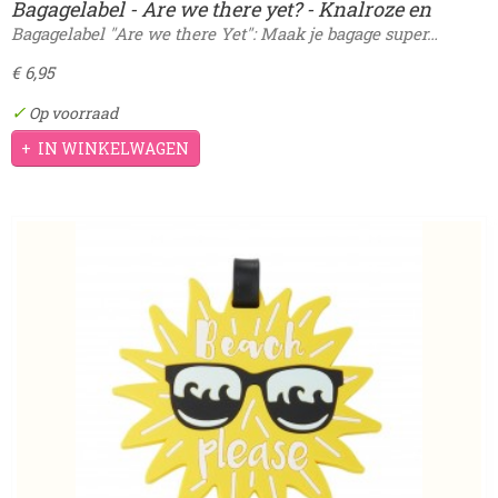
Bagagelabel - Are we there yet? - Knalroze en
gezellig!
Bagagelabel "Are we there Yet": Maak je bagage super…
€ 6,95
✓
Op voorraad
IN WINKELWAGEN