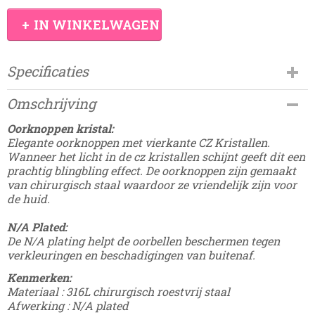
IN WINKELWAGEN
Specificaties
Productcode
Omschrijving
Damesdingetjes-137
EAN code
Oorknoppen kristal:
8785326247255
Elegante oorknoppen met vierkante CZ Kristallen.
Wanneer het licht in de cz kristallen schijnt geeft dit een
prachtig blingbling effect. De oorknoppen zijn gemaakt
van chirurgisch staal waardoor ze vriendelijk zijn voor
de huid.
N/A Plated:
De N/A plating helpt de oorbellen beschermen tegen
verkleuringen en beschadigingen van buitenaf.
Kenmerken:
Materiaal :
316L chirurgisch roestvrij staal
Afwerking :
N/A plated