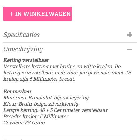
IN WINKELWAGEN
Specificaties
Productcode
Omschrijving
CHRSTN-44
EAN code
Ketting verstelbaar
8785275685849
Verstelbare ketting met bruine en witte kralen. De
ketting is verstelbaar in de door jou gewenste maat. De
kralen zijn 5 Millimeter breedt.
Kenmerken:
Materiaal: Kunststof, bijoux legering
Kleur: Bruin, beige, zilverkleurig
Lengte ketting: 46 + 5 Centimeter verstelbaar
Breedte kralen: 5 Millimeter
Gewicht: 38 Gram