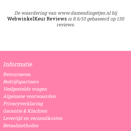
De waardering van www.damesdingetjes.nl bij
WebwinkelKeur Reviews
is 8.6/10 gebaseerd op 130
reviews.
Informatie
Retourneren
Bedrijfspartners
Veelgestelde vragen
Algemene voorwaarden
Privacyverklaring
Garantie & Klachten
Levertijd en verzendkosten
Betaalmethodes