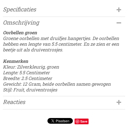
Specificaties
Productcode
Omschrijving
CHRSTN-31
EAN code
Oorbellen groen
8785275685887
Groene oorbellen met druifjes hangertjes. De oorbellen
hebben een lengte van 5.5 centimeter. En ze zien er een
beetje uit als druiventrosjes.
Kenmerken
Kleur: Zilverkleurig, groen
Lengte: 5.5 Centimeter
Breedte: 2.5 Centimeter
Gewicht: 12 Gram, beide oorbellen samen gewogen
Stijl: Fruit, druiventrosjes
Reacties
Save