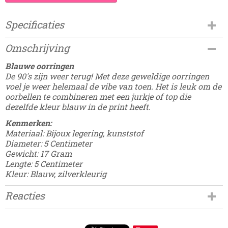
Specificaties
Productcode
Omschrijving
CHRSTN-4
EAN code
Blauwe oorringen
8785275687003
De 90's zijn weer terug! Met deze geweldige oorringen
voel je weer helemaal de vibe van toen. Het is leuk om de
oorbellen te combineren met een jurkje of top die
dezelfde kleur blauw in de print heeft.
Kenmerken:
Materiaal: Bijoux legering, kunststof
Diameter: 5 Centimeter
Gewicht: 17 Gram
Lengte: 5 Centimeter
Kleur: Blauw, zilverkleurig
Reacties