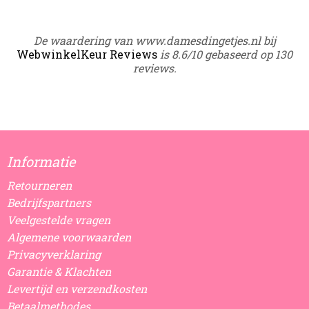
De waardering van www.damesdingetjes.nl bij
WebwinkelKeur Reviews
is 8.6/10 gebaseerd op 130
reviews.
Informatie
Retourneren
Bedrijfspartners
Veelgestelde vragen
Algemene voorwaarden
Privacyverklaring
Garantie & Klachten
Levertijd en verzendkosten
Betaalmethodes