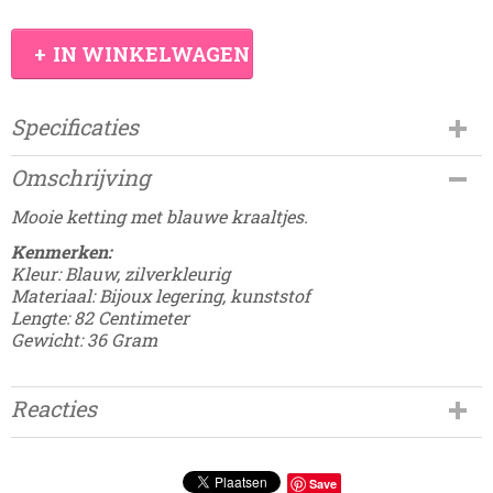
IN WINKELWAGEN
Specificaties
Productcode
Omschrijving
CHRSTN-29
EAN code
Mooie ketting met blauwe kraaltjes.
8785267281059
Kenmerken:
Kleur: Blauw, zilverkleurig
Materiaal: Bijoux legering, kunststof
Lengte: 82 Centimeter
Gewicht: 36 Gram
Reacties
Save