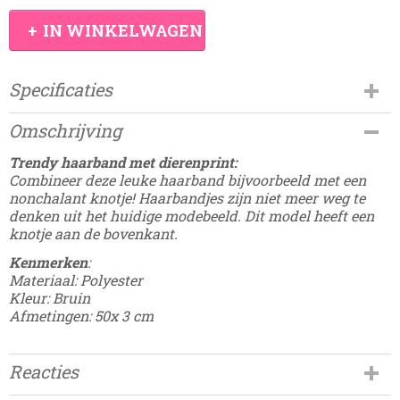
IN WINKELWAGEN
Specificaties
Productcode
Omschrijving
Damesdingetjes-164
EAN code
Trendy haarband met dierenprint:
8945004309747
Combineer deze leuke haarband bijvoorbeeld met een
nonchalant knotje! Haarbandjes zijn niet meer weg te
denken uit het huidige modebeeld. Dit model heeft een
knotje aan de bovenkant.
Kenmerken
:
Materiaal: Polyester
Kleur: Bruin
Afmetingen: 50x 3 cm
Reacties