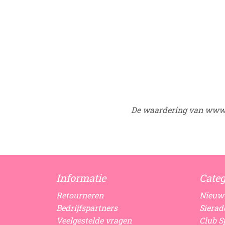
De waardering van www.
Informatie
Categ
Retourneren
Nieuw
Bedrijfspartners
Sierad
Veelgestelde vragen
Club Sp