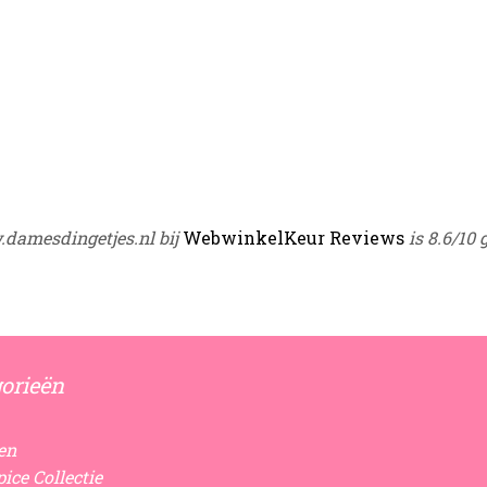
damesdingetjes.nl bij
WebwinkelKeur Reviews
is 8.6/10 
orieën
en
ice Collectie