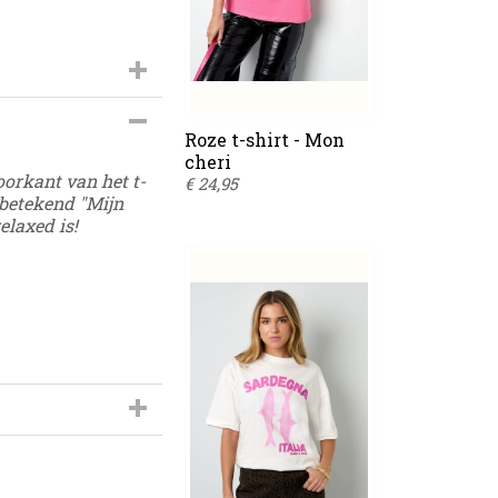
Roze t-shirt - Mon
cheri
oorkant van het t-
€ 24,95
i betekend "Mijn
relaxed is!