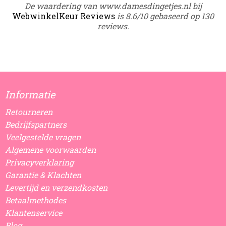
De waardering van www.damesdingetjes.nl bij
WebwinkelKeur Reviews
is 8.6/10 gebaseerd op 130
reviews.
Informatie
Retourneren
Bedrijfspartners
Veelgestelde vragen
Algemene voorwaarden
Privacyverklaring
Garantie & Klachten
Levertijd en verzendkosten
Betaalmethodes
Klantenservice
Blog