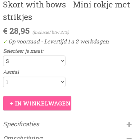
Skort with bows - Mini rokje met
strikjes
€ 28,95
(inclusief btw 21%)
Op voorraad
- Levertijd 1 a 2 werkdagen
✓
Selecteer je maat:
Aantal
IN WINKELWAGEN
Specificaties
Productcode
Omschrijving