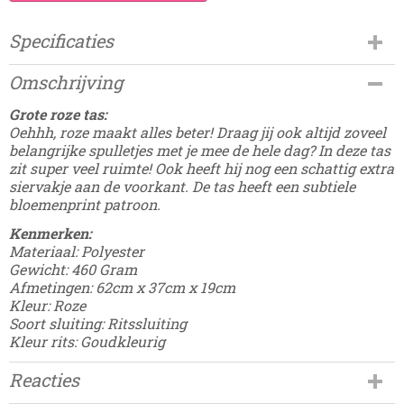
Specificaties
Productcode
Omschrijving
Damesdingetjes-3
EAN code
Grote roze tas:
8785326247323
Oehhh, roze maakt alles beter! Draag jij ook altijd zoveel
belangrijke spulletjes met je mee de hele dag? In deze tas
zit super veel ruimte! Ook heeft hij nog een schattig extra
siervakje aan de voorkant. De tas heeft een subtiele
bloemenprint patroon.
Kenmerken:
Materiaal: Polyester
Gewicht: 460 Gram
Afmetingen: 62cm x 37cm x 19cm
Kleur: Roze
Soort sluiting: Ritssluiting
Kleur rits: Goudkleurig
Reacties