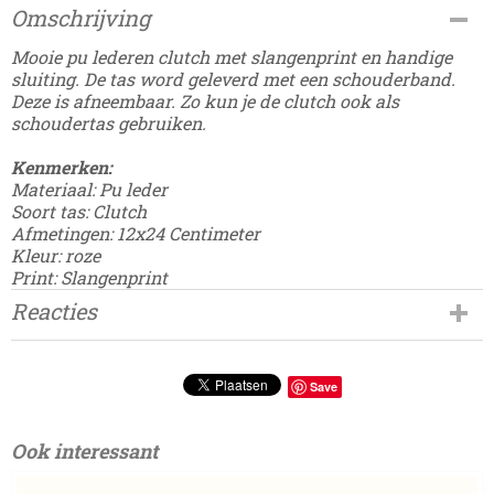
Productcode
Omschrijving
Damesdingetjes-265
EAN code
Mooie pu lederen clutch met slangenprint en handige
8785275681292
sluiting. De tas word geleverd met een schouderband.
Deze is afneembaar. Zo kun je de clutch ook als
schoudertas gebruiken.
Kenmerken:
Materiaal: Pu leder
Soort tas: Clutch
Afmetingen: 12x24 Centimeter
Kleur: roze
Print: Slangenprint
Reacties
Save
Ook interessant