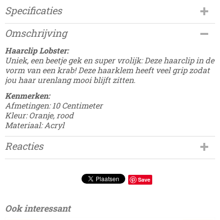
Specificaties
Productcode
Omschrijving
Damesdingetjes-153
EAN code
Haarclip Lobster:
8785326246845
Uniek, een beetje gek en super vrolijk: Deze haarclip in de
vorm van een krab! Deze haarklem heeft veel grip zodat
jou haar urenlang mooi blijft zitten.
Kenmerken:
Afmetingen: 10 Centimeter
Kleur: Oranje, rood
Materiaal: Acryl
Reacties
Save
Ook interessant