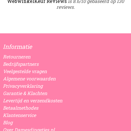
WebwinkelKeur Reviews
is 8.6/10 gebaseerd op 130
reviews.
Informatie
Retourneren
Bedrijfspartners
Veelgestelde vragen
Algemene voorwaarden
Privacyverklaring
Garantie & Klachten
Levertijd en verzendkosten
Betaalmethodes
Klantenservice
Blog
Over Damesdingetjes.nl