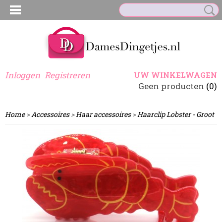
Inloggen
Registreren
UW WINKELWAGEN
Geen producten
(0)
Home
>
Accessoires
>
Haar accessoires
>
Haarclip Lobster - Groot