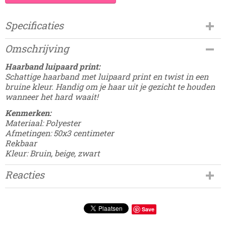
Specificaties
Productcode
Omschrijving
Damesdingetjes-483
EAN code
Haarband luipaard print:
8785257055905
Schattige haarband met luipaard print en twist in een
bruine kleur. Handig om je haar uit je gezicht te houden
wanneer het hard waait!
Kenmerken:
Materiaal: Polyester
Afmetingen: 50x3 centimeter
Rekbaar
Kleur: Bruin, beige, zwart
Reacties
Save