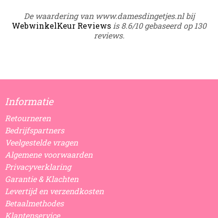
De waardering van www.damesdingetjes.nl bij
WebwinkelKeur Reviews
is 8.6/10 gebaseerd op 130
reviews.
Informatie
Retourneren
Bedrijfspartners
Veelgestelde vragen
Algemene voorwaarden
Privacyverklaring
Garantie & Klachten
Levertijd en verzendkosten
Betaalmethodes
Klantenservice