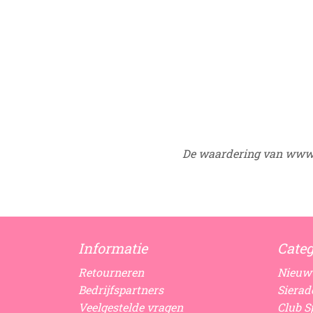
De waardering van www.
Informatie
Categ
Retourneren
Nieuw
Bedrijfspartners
Sierad
Veelgestelde vragen
Club Sp