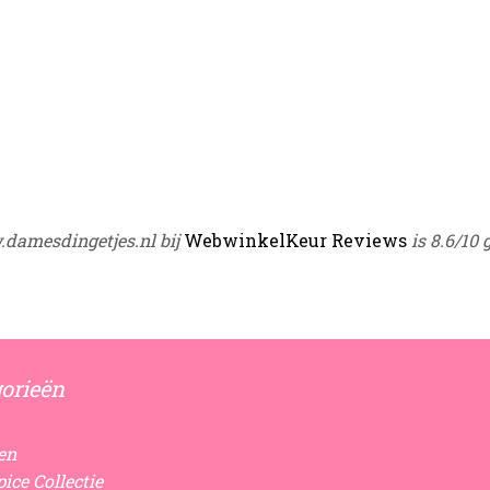
damesdingetjes.nl bij
WebwinkelKeur Reviews
is 8.6/10 
orieën
en
ice Collectie