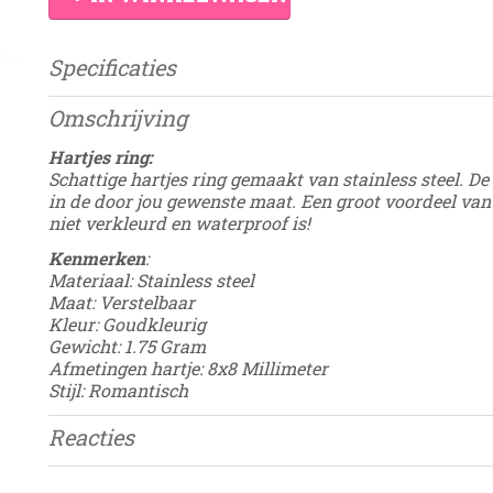
Specificaties
Productcode
Damesdingetje
Omschrijving
EAN code
8785350725644
Hartjes ring:
Schattige hartjes ring gemaakt van stainless steel. De 
in de door jou gewenste maat. Een groot voordeel van d
niet verkleurd en waterproof is!
Kenmerken
:
Materiaal: Stainless steel
Maat: Verstelbaar
Kleur: Goudkleurig
Gewicht: 1.75 Gram
Afmetingen hartje: 8x8 Millimeter
Stijl: Romantisch
Reacties