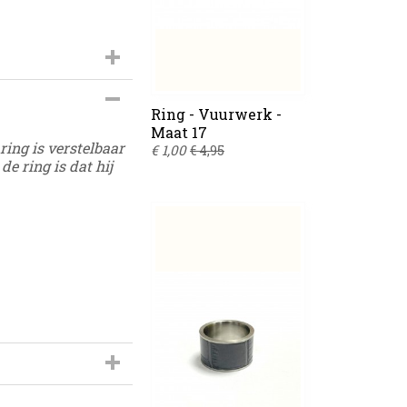
s-452
Ring - Vuurwerk -
Maat 17
ring is verstelbaar
€ 1,00
€ 4,95
e ring is dat hij