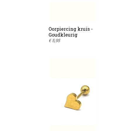
Oorpiercing kruis -
Goudkleurig
€ 5,95