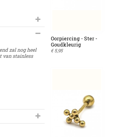
s-696
Oorpiercing - Ster -
Goudkleurig
end zal nog heel
€ 5,95
t van stainless