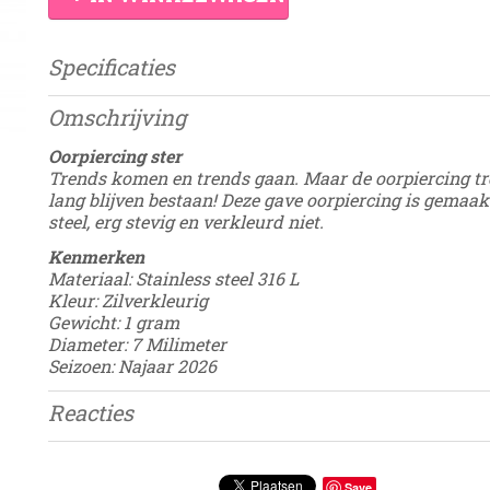
Specificaties
Productcode
Damesdingetje
Omschrijving
EAN code
8785275693202
Oorpiercing ster
Trends komen en trends gaan. Maar de oorpiercing tr
lang blijven bestaan! Deze gave oorpiercing is gemaak
steel, erg stevig en verkleurd niet.
Kenmerken
Materiaal: Stainless steel 316 L
Kleur: Zilverkleurig
Gewicht: 1 gram
Diameter: 7 Milimeter
Seizoen: Najaar 2026
Reacties
Save