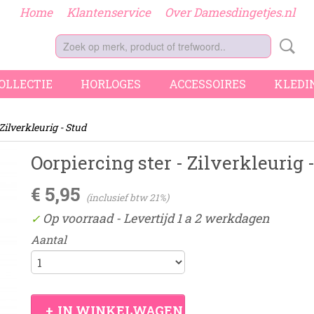
Home
Klantenservice
Over Damesdingetjes.nl
COLLECTIE
HORLOGES
ACCESSOIRES
KLEDI
Zilverkleurig - Stud
Oorpiercing ster - Zilverkleurig 
€ 5,95
(inclusief btw 21%)
Op voorraad
- Levertijd 1 a 2 werkdagen
✓
Aantal
IN WINKELWAGEN