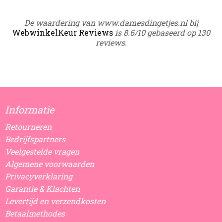
De waardering van www.damesdingetjes.nl bij
WebwinkelKeur Reviews
is 8.6/10 gebaseerd op 130
reviews.
Informatie
Retourneren
Bedrijfspartners
Veelgestelde vragen
Algemene voorwaarden
Privacyverklaring
Garantie & Klachten
Levertijd en verzendkosten
Betaalmethodes