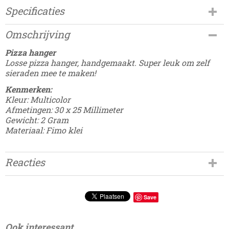
Specificaties
Productcode
Omschrijving
Damesdingetjes-585
Pizza hanger
Losse pizza hanger, handgemaakt. Super leuk om zelf
sieraden mee te maken!
Kenmerken:
Kleur: Multicolor
Afmetingen: 30 x 25 Millimeter
Gewicht: 2 Gram
Materiaal: Fimo klei
Reacties
Save
Ook interessant