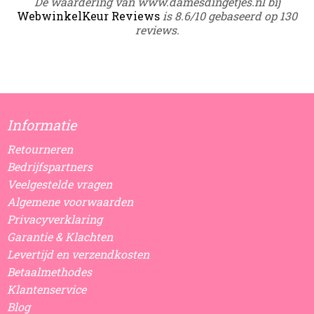
De waardering van www.damesdingetjes.nl bij
WebwinkelKeur Reviews
is 8.6/10 gebaseerd op 130
reviews.
Informatie
Retourneren
Bedrijfspartners
Veelgestelde vragen
Algemene voorwaarden
Privacyverklaring
Garantie & Klachten
Levertijd en verzendkosten
Betaalmethodes
Klantenservice
Blog