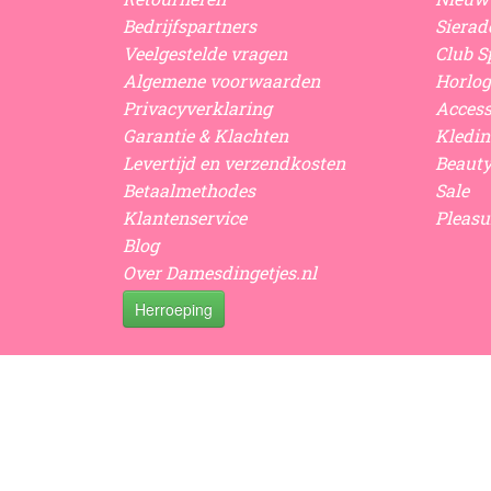
Bedrijfspartners
Sierad
Veelgestelde vragen
Club Sp
Algemene voorwaarden
Horlog
Privacyverklaring
Access
Garantie & Klachten
Kledin
Levertijd en verzendkosten
Beaut
Betaalmethodes
Sale
Klantenservice
Pleasu
Blog
Over Damesdingetjes.nl
Herroeping