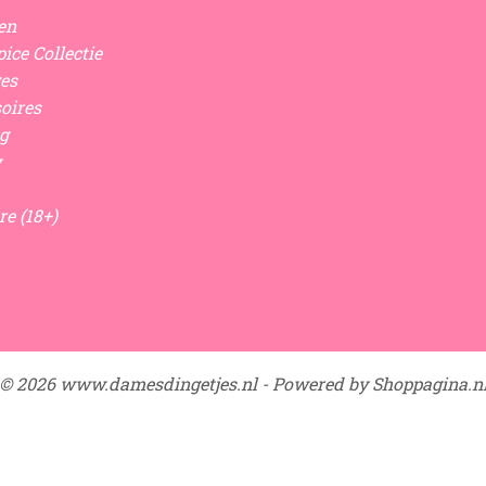
en
ice Collectie
es
oires
g
y
re (18+)
© 2026 www.damesdingetjes.nl - Powered by Shoppagina.n