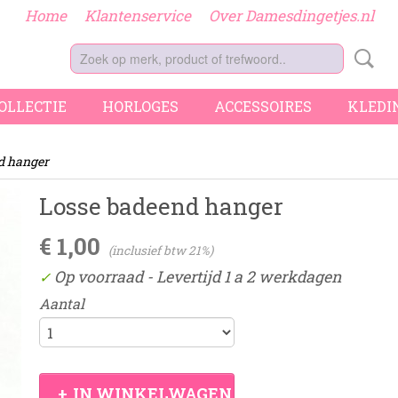
Home
Klantenservice
Over Damesdingetjes.nl
COLLECTIE
HORLOGES
ACCESSOIRES
KLEDI
d hanger
Losse badeend hanger
€ 1,00
(inclusief btw 21%)
Op voorraad
- Levertijd 1 a 2 werkdagen
✓
Aantal
IN WINKELWAGEN