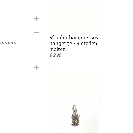
s-307
Vlinder hanger - Los
litters.
hangertje - Sieraden
maken
€ 2,90