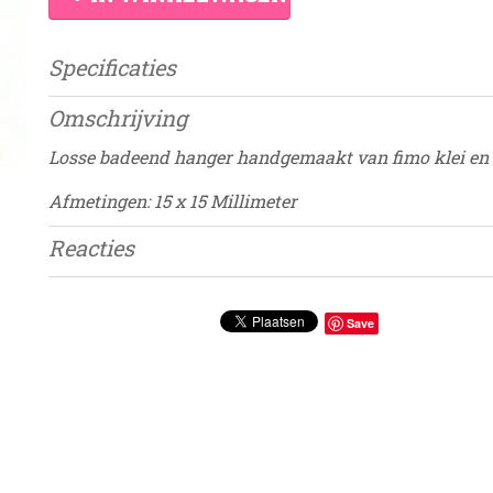
Specificaties
Productcode
Damesdingetje
Omschrijving
Losse badeend hanger handgemaakt van fimo klei en g
Afmetingen: 15 x 15 Millimeter
Reacties
Save