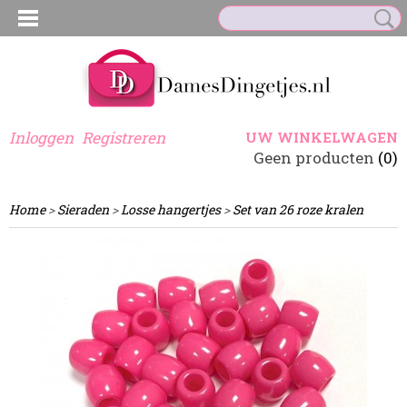
Inloggen
Registreren
UW WINKELWAGEN
Geen producten
(0)
Home
>
Sieraden
>
Losse hangertjes
>
Set van 26 roze kralen