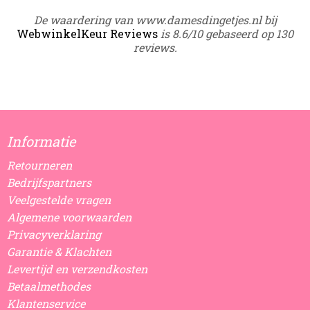
De waardering van www.damesdingetjes.nl bij
WebwinkelKeur Reviews
is 8.6/10 gebaseerd op 130
reviews.
Informatie
Retourneren
Bedrijfspartners
Veelgestelde vragen
Algemene voorwaarden
Privacyverklaring
Garantie & Klachten
Levertijd en verzendkosten
Betaalmethodes
Klantenservice