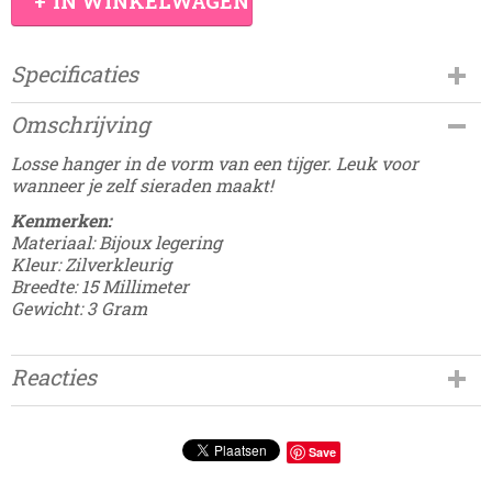
IN WINKELWAGEN
Specificaties
Productcode
Omschrijving
Damesdingetjes-613
Losse hanger in de vorm van een tijger. Leuk voor
wanneer je zelf sieraden maakt!
Kenmerken:
Materiaal: Bijoux legering
Kleur: Zilverkleurig
Breedte: 15 Millimeter
Gewicht: 3 Gram
Reacties
Save