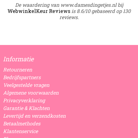
De waardering van www.damesdingetjes.nl bij
WebwinkelKeur Reviews
is 8.6/10 gebaseerd op 130
reviews.
Informatie
Retourneren
Bedrijfspartners
Veelgestelde vragen
Algemene voorwaarden
Privacyverklaring
Garantie & Klachten
Levertijd en verzendkosten
Betaalmethodes
Klantenservice