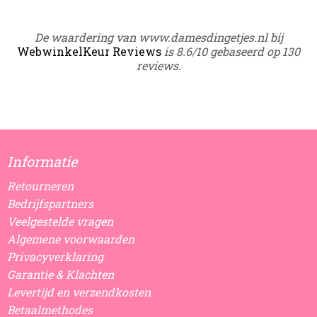
De waardering van www.damesdingetjes.nl bij
WebwinkelKeur Reviews
is 8.6/10 gebaseerd op 130
reviews.
Informatie
Retourneren
Bedrijfspartners
Veelgestelde vragen
Algemene voorwaarden
Privacyverklaring
Garantie & Klachten
Levertijd en verzendkosten
Betaalmethodes