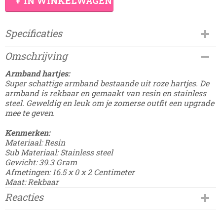
IN WINKELWAGEN
Specificaties
Productcode
Omschrijving
Damesdingetjes-208
EAN code
Armband hartjes:
8785350725484
Super schattige armband bestaande uit roze hartjes. De
armband is rekbaar en gemaakt van resin en stainless
steel. Geweldig en leuk om je zomerse outfit een upgrade
mee te geven.
Kenmerken:
Materiaal: Resin
Sub Materiaal: Stainless steel
Gewicht: 39.3 Gram
Afmetingen: 16.5 x 0 x 2 Centimeter
Maat: Rekbaar
Reacties