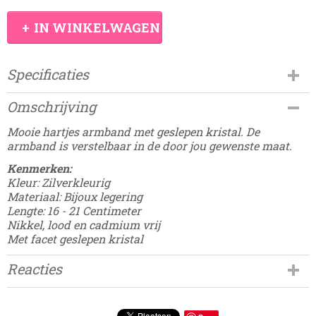
IN WINKELWAGEN
Specificaties
Productcode
Omschrijving
Damesdingetjes-756
EAN code
Mooie hartjes armband met geslepen kristal. De
8785275683722
armband is verstelbaar in de door jou gewenste maat.
Kenmerken:
Kleur: Zilverkleurig
Materiaal: Bijoux legering
Lengte: 16 - 21 Centimeter
Nikkel, lood en cadmium vrij
Met facet geslepen kristal
Reacties