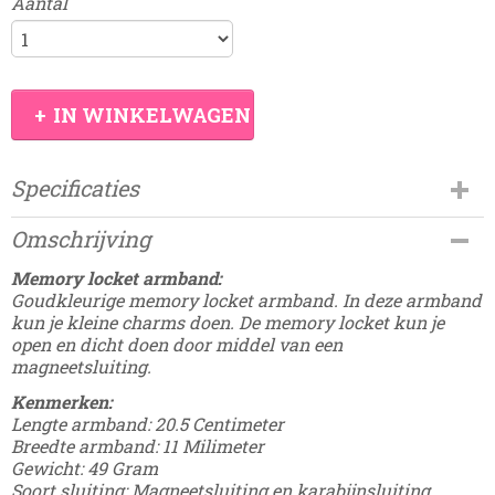
Aantal
IN WINKELWAGEN
Specificaties
Productcode
Omschrijving
Damesdingetjes-570
EAN code
Memory locket armband:
8785326247743
Goudkleurige memory locket armband. In deze armband
kun je kleine charms doen. De memory locket kun je
open en dicht doen door middel van een
magneetsluiting.
Kenmerken:
Lengte armband: 20.5 Centimeter
Breedte armband: 11 Milimeter
Gewicht: 49 Gram
Soort sluiting: Magneetsluiting en karabijnsluiting