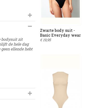
s-237
Zwarte body suit -
Basic Everyday wear
 bodysuit zit
€ 19,95
lijft de hele dag
 geen ellende hebt