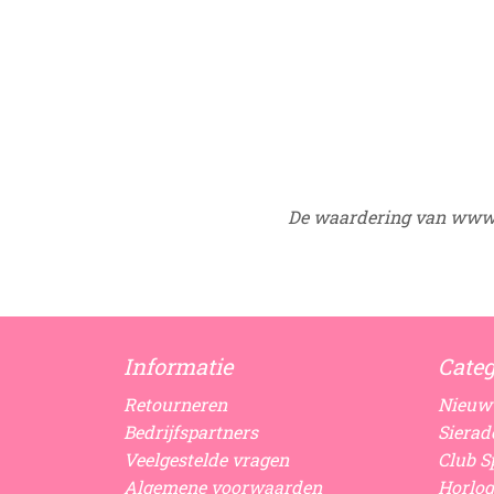
De waardering van www.
Informatie
Categ
Retourneren
Nieuw
Bedrijfspartners
Sierad
Veelgestelde vragen
Club Sp
Algemene voorwaarden
Horlog