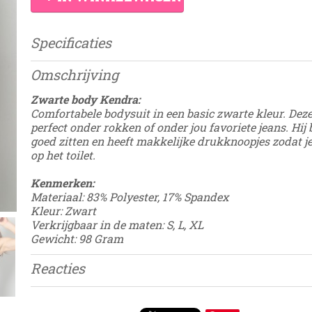
Specificaties
Productcode
Damesdingetje
Omschrijving
EAN code
8785326247071
Zwarte body Kendra:
Comfortabele bodysuit in een basic zwarte kleur. Deze
perfect onder rokken of onder jou favoriete jeans. Hij b
goed zitten en heeft makkelijke drukknoopjes zodat je
op het toilet.
Kenmerken:
Materiaal: 83% Polyester, 17% Spandex
Kleur: Zwart
Verkrijgbaar in de maten: S, L, XL
Gewicht: 98 Gram
Reacties