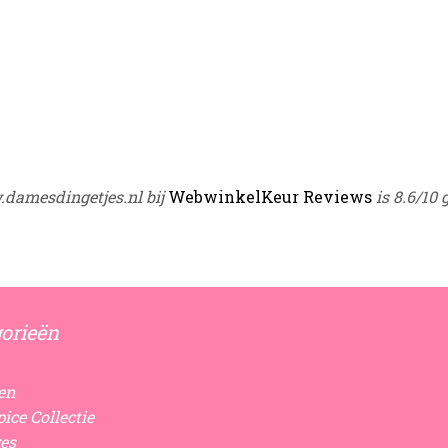
damesdingetjes.nl bij
WebwinkelKeur Reviews
is 8.6/10 
orieën
en
ice Collectie
es