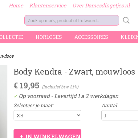
Home
Klantenservice
Over Damesdingetjes.nl
COLLECTIE
HORLOGES
ACCESSOIRES
KLEDI
ouwloos
Body Kendra - Zwart, mouwloos
€ 19,95
(inclusief btw 21%)
Op voorraad
- Levertijd 1 a 2 werkdagen
✓
Selecteer je maat:
Aantal
IN WINKELWAGEN