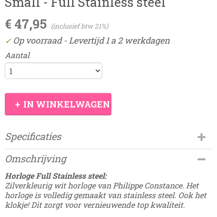
Small - Full Stainless steel
€ 47,95
(inclusief btw 21%)
Op voorraad
- Levertijd 1 a 2 werkdagen
✓
Aantal
IN WINKELWAGEN
Specificaties
Productcode
Omschrijving
Damesdingetjes-450J-8
Horloge Full Stainless steel:
Zilverkleurig wit horloge van Philippe Constance. Het
horloge is volledig gemaakt van stainless steel. Ook het
klokje! Dit zorgt voor vernieuwende top kwaliteit.