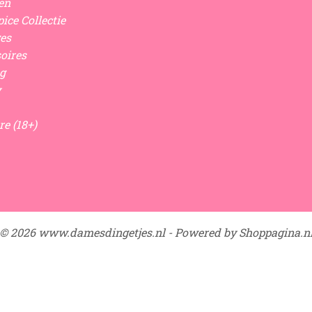
en
ice Collectie
es
oires
g
y
re (18+)
© 2026 www.damesdingetjes.nl - Powered by Shoppagina.n