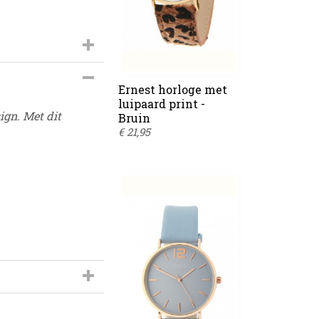
s-999D
Ernest horloge met
luipaard print -
ign. Met dit
Bruin
€ 21,95