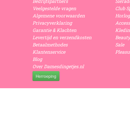
Bedrijfspartners
Sierad
Veelgestelde vragen
Club Sp
Algemene voorwaarden
Horlog
Privacyverklaring
Access
Garantie & Klachten
Kledin
Levertijd en verzendkosten
Beaut
Betaalmethodes
Sale
Klantenservice
Pleasu
Blog
Over Damesdingetjes.nl
Herroeping