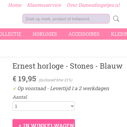
Home
Klantenservice
Over Damesdingetjes.nl
COLLECTIE
HORLOGES
ACCESSOIRES
KLEDI
Ernest horloge - Stones - Blauw
€ 19,95
(inclusief btw 21%)
Op voorraad
- Levertijd 1 a 2 werkdagen
✓
Aantal
IN WINKELWAGEN