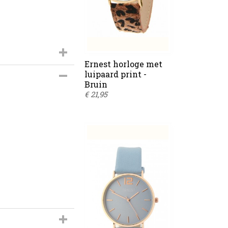
Ernest horloge met
s-909D
luipaard print -
Bruin
€ 21,95