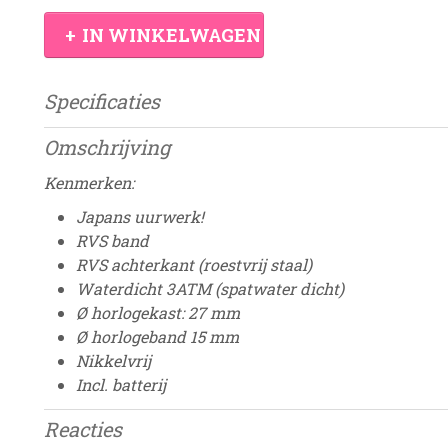
IN WINKELWAGEN
Specificaties
Productcode
Damesdingetje
Omschrijving
Kenmerken:
Japans uurwerk!
RVS band
RVS achterkant (roestvrij staal)
Waterdicht 3ATM (spatwater dicht)
Ø horlogekast: 27 mm
Ø horlogeband 15 mm
Nikkelvrij
Incl. batterij
Reacties