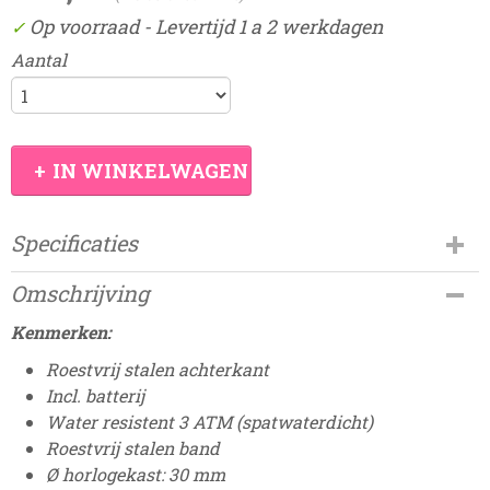
Op voorraad
- Levertijd 1 a 2 werkdagen
✓
Aantal
IN WINKELWAGEN
Specificaties
Productcode
Omschrijving
Damesdingetjes-304D
Kenmerken:
Roestvrij stalen achterkant
Incl. batterij
Water resistent 3 ATM (spatwaterdicht)
Roestvrij stalen band
Ø horlogekast: 30 mm