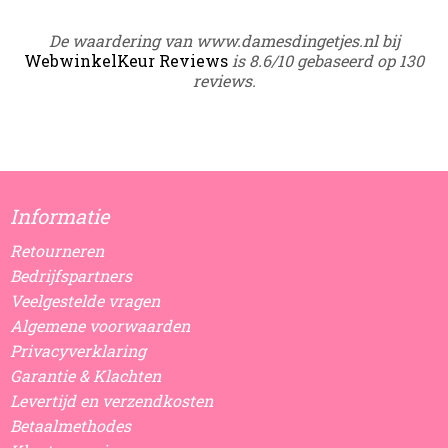
De waardering van www.damesdingetjes.nl bij
WebwinkelKeur Reviews
is 8.6/10 gebaseerd op 130
reviews.
Informatie
Retourneren
Bedrijfspartners
Veelgestelde vragen
Algemene voorwaarden
Privacyverklaring
Garantie & Klachten
Levertijd en verzendkosten
Betaalmethodes