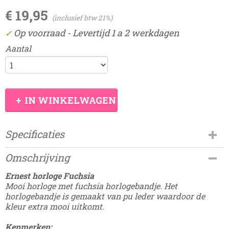
€ 19,95
(inclusief btw 21%)
Op voorraad
- Levertijd 1 a 2 werkdagen
✓
Aantal
IN WINKELWAGEN
Specificaties
Productcode
Omschrijving
Damesdingetjes-23D
Ernest horloge Fuchsia
Mooi horloge met fuchsia horlogebandje. Het
horlogebandje is gemaakt van pu leder waardoor de
kleur extra mooi uitkomt.
Kenmerken: