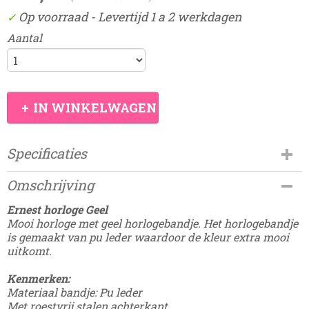
Op voorraad
- Levertijd 1 a 2 werkdagen
✓
Aantal
IN WINKELWAGEN
Specificaties
Productcode
Omschrijving
Damesdingetjes-13D-5
Ernest horloge Geel
Mooi horloge met geel horlogebandje. Het horlogebandje
is gemaakt van pu leder waardoor de kleur extra mooi
uitkomt.
Kenmerken:
Materiaal bandje: Pu leder
Met roestvrij stalen achterkant