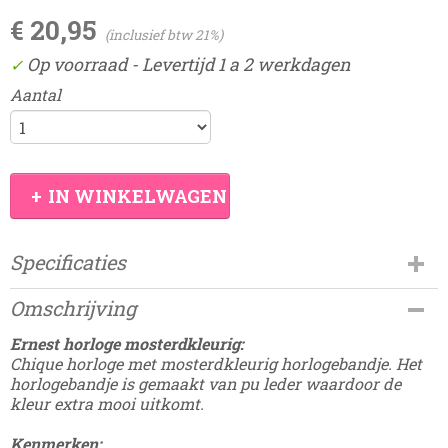
€ 20,95
(inclusief btw 21%)
Op voorraad
- Levertijd 1 a 2 werkdagen
✓
Aantal
IN WINKELWAGEN
Specificaties
Productcode
Omschrijving
Damesdingetjes-13D
Ernest horloge mosterdkleurig:
Chique horloge met mosterdkleurig horlogebandje. Het
horlogebandje is gemaakt van pu leder waardoor de
kleur extra mooi uitkomt.
Kenmerken: