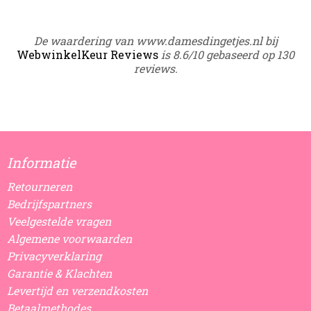
De waardering van www.damesdingetjes.nl bij
WebwinkelKeur Reviews
is 8.6/10 gebaseerd op 130
reviews.
Informatie
Retourneren
Bedrijfspartners
Veelgestelde vragen
Algemene voorwaarden
Privacyverklaring
Garantie & Klachten
Levertijd en verzendkosten
Betaalmethodes