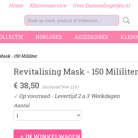
Home
Klantenservice
Over Damesdingetjes.nl
COLLECTIE
HORLOGES
ACCESSOIRES
KLEDI
Mask - 150 Mililiter
Revitalising Mask - 150 Mililiter
€ 38,50
(inclusief btw 21%)
Op voorraad
- Levertijd 2 a 3 Werkdagen
✓
Aantal
IN WINKELWAGEN