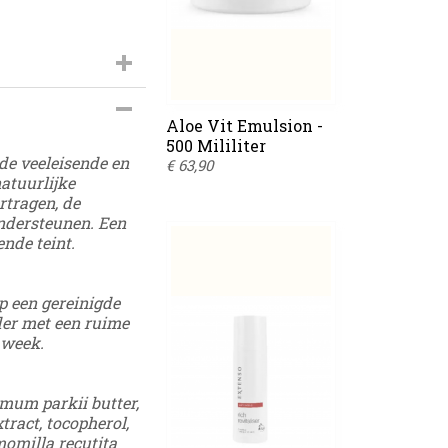
s-79
Aloe Vit Emulsion -
500 Mililiter
 de veeleisende en
€ 63,90
atuurlijke
rtragen, de
ndersteunen. Een
nde teint.
p een gereinigde
der met een ruime
 week.
rmum parkii butter,
tract, tocopherol,
momilla recutita