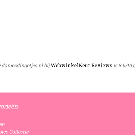
damesdingetjes.nl bij
WebwinkelKeur Reviews
is 8.6/10 
orieën
en
ice Collectie