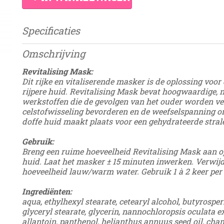
Specificaties
Productcode
Damesdingetje
Omschrijving
Revitalising Mask:
Dit rijke en vitaliserende masker is de oplossing voor
rijpere huid. Revitalising Mask bevat hoogwaardige, n
werkstoffen die de gevolgen van het ouder worden ve
celstofwisseling bevorderen en de weefselspanning o
doffe huid maakt plaats voor een gehydrateerde strale
Gebruik:
Breng een ruime hoeveelheid Revitalising Mask aan o
huid. Laat het masker ± 15 minuten inwerken. Verwij
hoeveelheid lauw/warm water. Gebruik 1 à 2 keer per
Ingrediënten:
aqua, ethylhexyl stearate, cetearyl alcohol, butyrospe
glyceryl stearate, glycerin, nannochloropsis oculata ex
allantoin, panthenol, helianthus annuus seed oil, cha