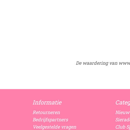
De waardering van www.
Informatie
Categ
Retourneren
Nieuw
Bedrijfspartners
Sierad
Veelgestelde vragen
Club Sp