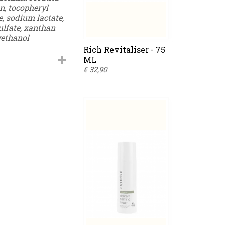
an, tocopheryl
e, sodium lactate,
ulfate, xanthan
yethanol
Rich Revitaliser - 75
ML
€ 32,90