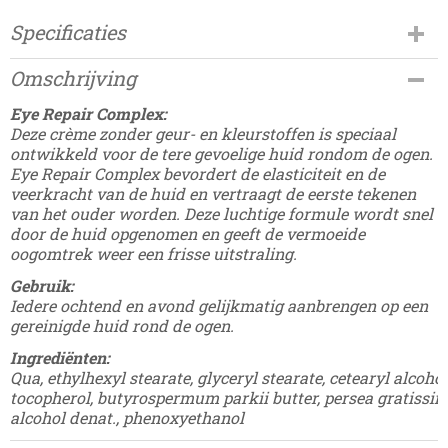
Specificaties
Productcode
Omschrijving
Damesdingetjes-341
Eye Repair Complex:
Deze crème zonder geur- en kleurstoffen is speciaal
ontwikkeld voor de tere gevoelige huid rondom de ogen.
Eye
Repair
Complex bevordert de elasticiteit en de
veerkracht van de huid en vertraagt de eerste tekenen
van het ouder worden. Deze luchtige formule wordt snel
door de huid opgenomen en geeft de vermoeide
oogomtrek weer een frisse uitstraling.
Gebruik:
Iedere ochtend en avond gelijkmatig aanbrengen op een
gereinigde huid rond de ogen.
Ingrediënten:
Qua
,
ethylhexyl
stearate
,
glyceryl
stearate
,
cetearyl
alcohol
tocopherol
,
butyrospermum
parkii
butter
,
persea
gratissi
alcohol
denat
.,
phenoxyethanol