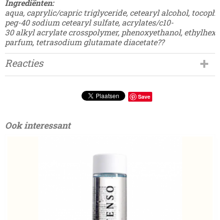
Ingrediënten:
aqua
,
caprylic
/
capric
triglyceride,
cetearyl
alcohol,
tocophe
peg-40
sodium
cetearyl
sulfate
,
acrylates
/c10-
30
alkyl
acrylate
crosspolymer
,
phenoxyethanol
,
ethylhexy
parfum
,
tetrasodium
glutamate
diacetate
?
?
Reacties
Save
Ook interessant