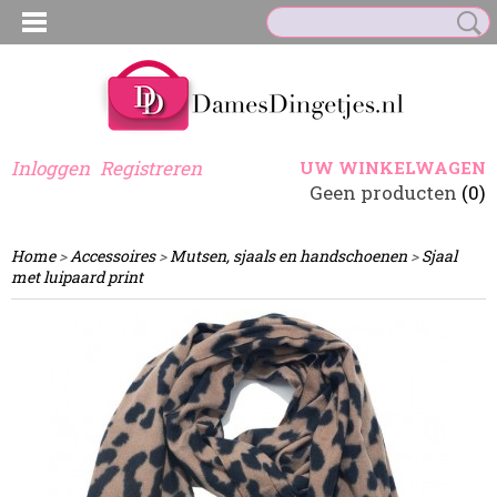
Inloggen
Registreren
UW WINKELWAGEN
Geen producten
(0)
Home
>
Accessoires
>
Mutsen, sjaals en handschoenen
>
Sjaal
met luipaard print