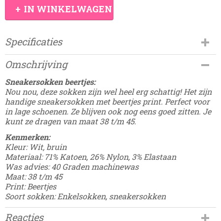
IN WINKELWAGEN
Specificaties
Productcode
Omschrijving
Damesdingetjes-42
EAN code
Sneakersokken beertjes:
8785304254787
Nou nou, deze sokken zijn wel heel erg schattig! Het zijn
handige sneakersokken met beertjes print. Perfect voor
in lage schoenen. Ze blijven ook nog eens goed zitten. Je
kunt ze dragen van maat 38 t/m 45.
Kenmerken:
Kleur: Wit, bruin
Materiaal: 71% Katoen, 26% Nylon, 3% Elastaan
Was advies: 40 Graden machinewas
Maat: 38 t/m 45
Print: Beertjes
Soort sokken: Enkelsokken, sneakersokken
Reacties