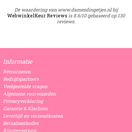
De waardering van www.damesdingetjes.nl bij
WebwinkelKeur Reviews
is 8.6/10 gebaseerd op 130
reviews.
Informatie
Retourneren
Bedrijfspartners
Veelgestelde vragen
Algemene voorwaarden
Privacyverklaring
Garantie & Klachten
Levertijd en verzendkosten
Betaalmethodes
Klantenservice