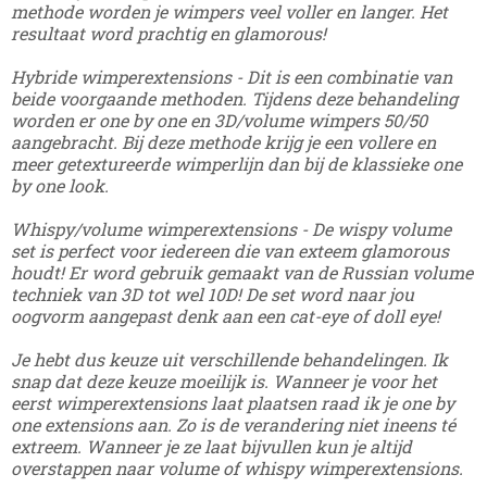
methode worden je wimpers veel voller en langer. Het
resultaat word prachtig en glamorous!
Hybride wimperextensions - Dit is een combinatie van
beide voorgaande methoden. Tijdens deze behandeling
worden er one by one en 3D/volume wimpers 50/50
aangebracht. Bij deze methode krijg je een vollere en
meer getextureerde wimperlijn dan bij de klassieke one
by one look.
Whispy/volume wimperextensions - De wispy volume
set is perfect voor iedereen die van exteem glamorous
houdt! Er word gebruik gemaakt van de Russian volume
techniek van 3D tot wel 10D! De set word naar jou
oogvorm aangepast denk aan een cat-eye of doll eye!
Je hebt dus keuze uit verschillende behandelingen. Ik
snap dat deze keuze moeilijk is. Wanneer je voor het
eerst wimperextensions laat plaatsen raad ik je one by
one extensions aan. Zo is de verandering niet ineens té
extreem. Wanneer je ze laat bijvullen kun je altijd
overstappen naar volume of whispy wimperextensions.